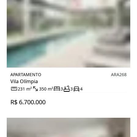
APARTAMENTO
ARA268
Vila Olímpia
231 m²
350 m²
3
3
4
R$ 6.700.000