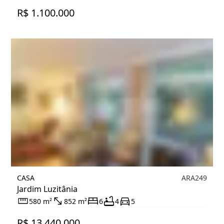
R$ 1.100.000
CASA
ARA249
Jardim Luzitânia
580 m²
852 m²
6
4
5
R$ 13.440.000