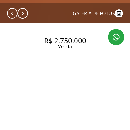
GALERIA DE FOTOS
R$ 2.750.000
Venda
APARTAMENTO COM 158.0 M²
À VENDA NO BAIRRO JARDIM
AMÉRICA.
158 m² Área útil
2 Dormitórios
2 Suítes
3 Banheiros
1 Vaga
Entrar em contato