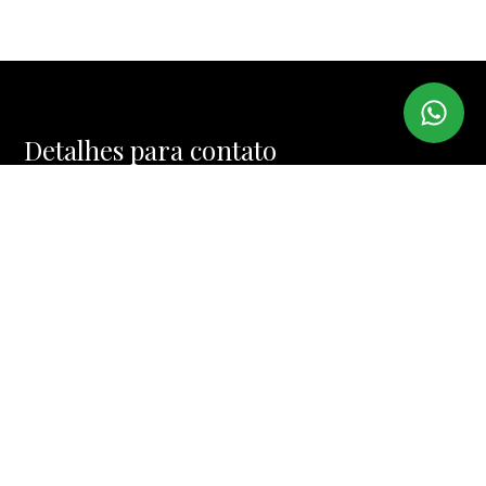
Detalhes para contato
EQUIPE ARARAS
WhatsApp
(11) 98473-6284
E-mail
MAIKOKASSIS@GMAIL.COM
Entre em Contato
Nome
E-mail
Telefone