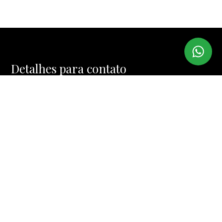
Detalhes para contato
EQUIPE ARARAS
WhatsApp
(11) 98473-6284
E-mail
MAIKOKASSIS@GMAIL.COM
Entre em Contato
Nome
E-mail
Telefone