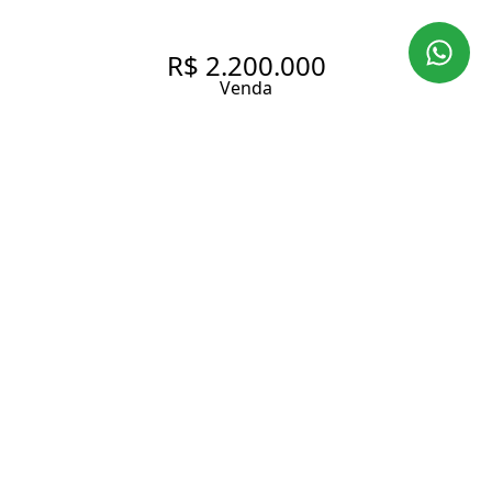
R$ 2.200.000
Venda
APARTAMENTO MUITO
ESPECIAL COM 166.0 M², À
VENDA NO BAIRRO DOS
JARDINS
166 m² Área útil
3 Dormitórios
1 Suíte
2 Banheiros
1 Vaga
Entrar em contato