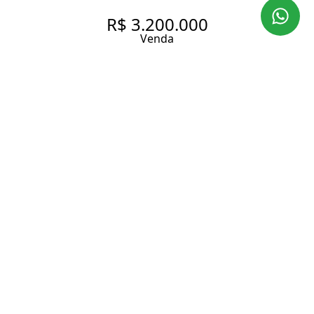
R$ 3.200.000
Venda
LINDO APARTAMENTO, FACE
NORTE, BEM ILUMINADO,
COM 240.0 M², À VENDA NO
BAIRRO MOEMA ÍNDIOS.
240 m² Área útil
3 Dormitórios
3 Suítes
5 Banheiros
4 Vagas
Entrar em contato
Solicitar visita